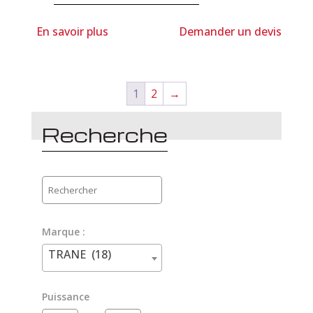
En savoir plus
Demander un devis
1
2
→
Recherche
Rechercher
une
référence,
Marque :
un
TRANE (18)
code...
Puissance