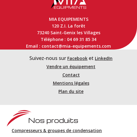
MIA EQUIPEMENTS
120 Z.I. La forêt
73240 Saint-Genix les Villages
Téléphone : 04 69 31 85 34
Email : contact@mia-equipements.com
Suivez-nous sur
et
Facebook
LinkedIn
Vendre un équipement
Contact
Mentions légales
Plan du site
Nos produits
Compresseurs & groupes de condensation