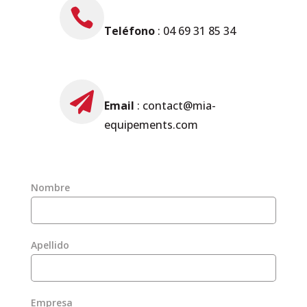

Teléfono
: 04 69 31 85 34

Email
: contact@mia-
equipements.com
Nombre
Apellido
Empresa