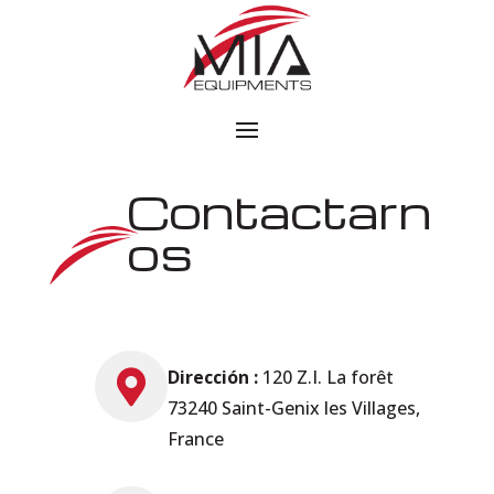
Contactarn
os
Dirección :
120 Z.I. La forêt

73240 Saint-Genix les Villages,
France