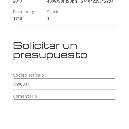
2017
400V/50Hz/3ph
2410*2253*2297
Peso en kg :
Stock :
1713
1
Solicitar un
presupuesto
Código artículo :
Comentario :