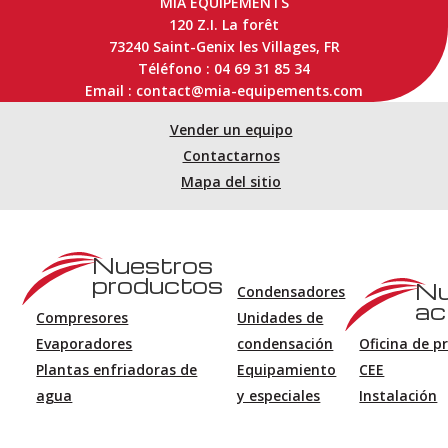
MIA EQUIPEMENTS
120 Z.I. La forêt
73240 Saint-Genix les Villages, FR
Téléfono : 04 69 31 85 34
Email : contact@mia-equipements.com
Vender un equipo
Contactarnos
Mapa del sitio
Nuestros
productos
Nu
Condensadores
ac
Compresores
Unidades de
Evaporadores
condensación
Oficina de p
Plantas enfriadoras de
Equipamiento
CEE
agua
y especiales
Instalación