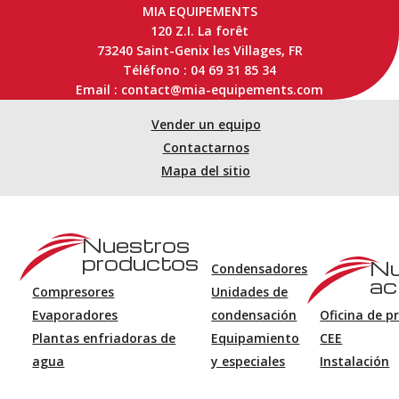
MIA EQUIPEMENTS
120 Z.I. La forêt
73240 Saint-Genix les Villages, FR
Téléfono : 04 69 31 85 34
Email : contact@mia-equipements.com
Vender un equipo
Contactarnos
Mapa del sitio
Nuestros
productos
Nu
Condensadores
ac
Compresores
Unidades de
Evaporadores
condensación
Oficina de p
Plantas enfriadoras de
Equipamiento
CEE
agua
y especiales
Instalación