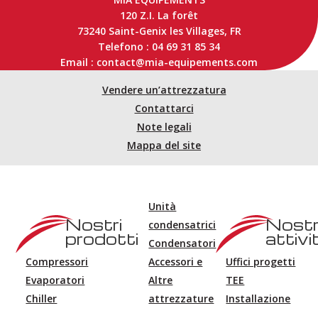
120 Z.I. La forêt
73240 Saint-Genix les Villages, FR
Telefono : 04 69 31 85 34
Email : contact@mia-equipements.com
Vendere un’attrezzatura
Contattarci
Note legali
Mappa del site
Unità
Nostri
Nost
condensatrici
prodotti
attivi
Condensatori
Compressori
Accessori e
Uffici progetti
Evaporatori
Altre
TEE
Chiller
attrezzature
Installazione