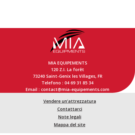
MIA EQUIPEMENTS
120 Z.I. La forêt
73240 Saint-Genix les Villages, FR
Telefono : 04 69 31 85 34
Email : contact@mia-equipements.com
Vendere un’attrezzatura
Contattarci
Note legali
Mappa del site