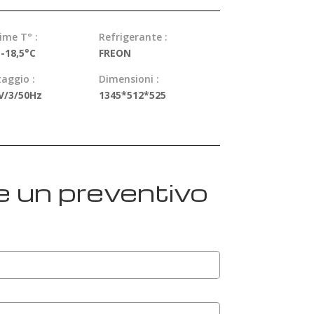
ime T° :
Refrigerante :
-18,5°C
FREON
taggio :
Dimensioni :
V/3/50Hz
1345*512*525
e un preventivo