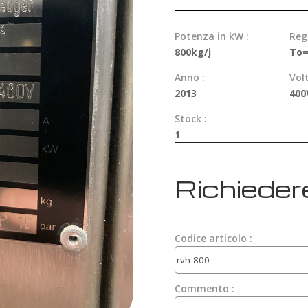
Potenza in kW :
Reg
800kg/j
To=
Anno :
Vol
2013
400
Stock :
1
Richieder
Codice articolo :
Commento :