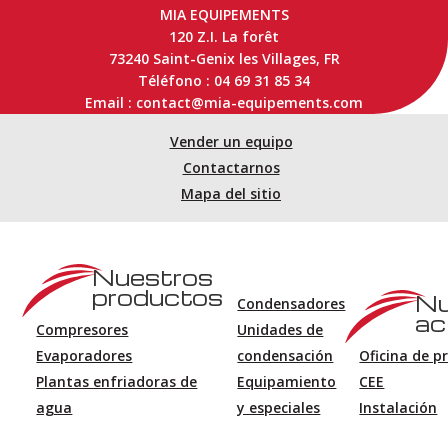
MIA EQUIPEMENTS
120 Z.I. La forêt
73240 Saint-Genix les Villages, FR
Téléfono : 04 69 31 85 34
Email : contact@mia-equipements.com
Vender un equipo
Contactarnos
Mapa del sitio
Nuestros
productos
Nu
Condensadores
ac
Compresores
Unidades de
Evaporadores
condensación
Oficina de p
Plantas enfriadoras de
Equipamiento
CEE
agua
y especiales
Instalación