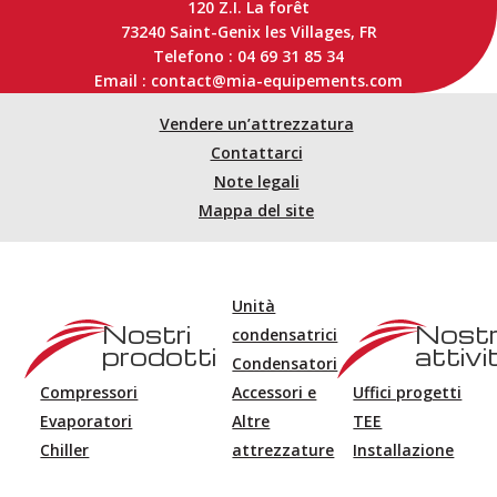
120 Z.I. La forêt
73240 Saint-Genix les Villages, FR
Telefono : 04 69 31 85 34
Email : contact@mia-equipements.com
Vendere un’attrezzatura
Contattarci
Note legali
Mappa del site
Unità
Nostri
Nost
condensatrici
prodotti
attivi
Condensatori
Compressori
Accessori e
Uffici progetti
Evaporatori
Altre
TEE
Chiller
attrezzature
Installazione